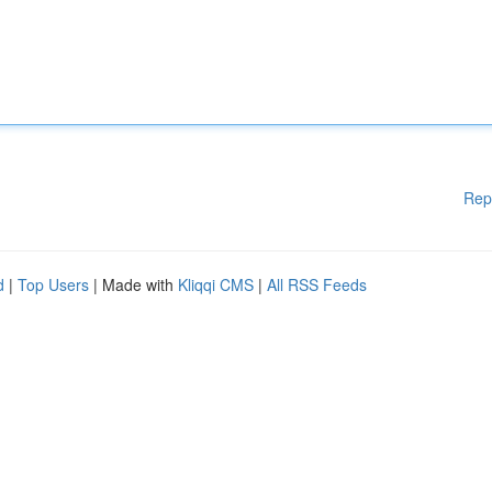
Rep
d
|
Top Users
| Made with
Kliqqi CMS
|
All RSS Feeds