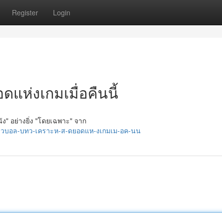
Register
Login
แห่งเกมเมื่อคืนนี้
นัง" อย่างยิ่ง "โดยเฉพาะ" จาก
-าวบอล-บทว-เคราะห-ส-ดยอดแห-งเกมเม-อค-นน