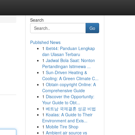
Search
Go
Published News
1
ibet44: Panduan Lengkap
dan Ulasan Terbaru
1
Jadwal Bola Saat: Nonton
Pertandingan Istimewa ...
1
Sun-Driven Heating &
Cooling: A Green Climate C...
1
Obtain copyright Online: A
Comprehensive Guide
1
Discover the Opportunity:
Your Guide to Obt...
1
베트남 국제결혼 성공 비법
1
Koalas: A Guide to Their
Environment and Exis...
1
Mobile Tire Shop
1
Ambient air source vs