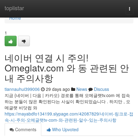
Home
toplistar
Togg
navi
Home
1
네이버 연결 시 주의!
Omeglatv.com 와 동 관련된 안
내 주의사항
tiannauhui399006
29 days ago
News
Discuss
지금 {네이버 | 다음 | 카카오) 경로를 통해 오메글랫tv.com 에 접속
하는 분들이 많은 확인된다는 사실이 확인되었습니다 . 하지만 , 오
메글랫 비닷컴 와
https://mayabdfo134199.slypage.com/42087829/네이버-링크로-접
속-시-주의-오메글랫tv-com-와-관련된-알수-있는-주의사항
Comments
Who Upvoted