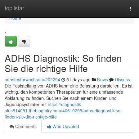
Home
toplistar
Togg
navi
Home
1
ADHS Diagnostik: So finden
Sie die richtige Hilfe
adhstesterwachsene202294
51 days ago
News
Discuss
Die Feststellung von ADHS kann eine Belastung darstellen. Es ist
wichtig, den kompetenten Therapeuten für eine umfassende
Abklärung zu finden. Suchen Sie nach einem Kinder- und
Jugendpsychiater mit
https://diagnostik-
plus814051.theblogfairy.com/40610295/adhs-diagnostik-so-
finden-sie-die-richtige-hilfe
Comments
Who Upvoted