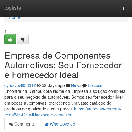
Home
toplistar
Togg
navi
Home
1
Empresa de Componentes
Automotivos: Seu Fornecedor
e Fornecedor Ideal
cyrusvuvl953317
52 days ago
News
Discuss
Encontre na Distribuidora Nome da Empresa a solução completa
para o seu negócio de automóveis. Somos seu fornecedor líder
em peças automotivas, oferecendo um vasto catálogo de
produtos de qualidade e com preços
https://autopeas-entrega-
rpida544424.wikiadvocate.com/user
Comments
Who Upvoted