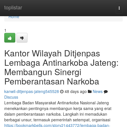
Home
toplistar
Togg
navi
Home
1
Kantor Wilayah Ditjenpas
Lembaga Antinarkoba Jateng:
Membangun Sinergi
Pemberantasan Narkoba
kanwil-ditjenpas-jateng545528
48 days ago
News
Discuss
Lembaga Badan Masyarakat Antinarkoba Nasional Jateng
menekankan pentingnya membangun kerja sama yang erat
dalam pemberantasan narkoba. Langkah ini memadukan
berbagai unsur, termasuk pemerintah setempat, organisasi
https://bookmarkbells.com/story21443772/lembaga-badan-