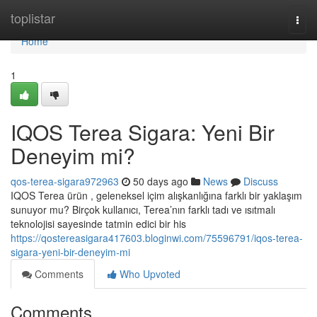
Home
toplistar
Togg
navi
Home
1
IQOS Terea Sigara: Yeni Bir
Deneyim mi?
qos-terea-sigara972963
50 days ago
News
Discuss
IQOS Terea ürün , geleneksel içim alışkanlığına farklı bir yaklaşım
sunuyor mu? Birçok kullanıcı, Terea’nın farklı tadı ve ısıtmalı
teknolojisi sayesinde tatmin edici bir his
https://qostereasigara417603.bloginwi.com/75596791/iqos-terea-
sigara-yeni-bir-deneyim-mi
Comments
Who Upvoted
Comments