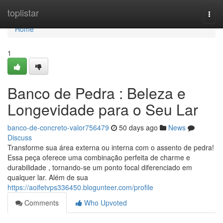
Home
toplistar
Togg
navi
Home
1
Banco de Pedra : Beleza e
Longevidade para o Seu Lar
banco-de-concreto-valor756479
50 days ago
News
Discuss
Transforme sua área externa ou interna com o assento de pedra!
Essa peça oferece uma combinação perfeita de charme e
durabilidade , tornando-se um ponto focal diferenciado em
qualquer lar. Além de sua
https://aoifetvps336450.blogunteer.com/profile
Comments
Who Upvoted