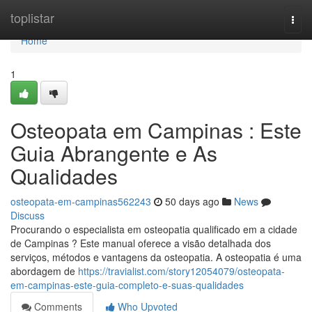
Home
toplistar
Togg
navi
Home
1
Osteopata em Campinas : Este
Guia Abrangente e As
Qualidades
osteopata-em-campinas562243
50 days ago
News
Discuss
Procurando o especialista em osteopatia qualificado em a cidade
de Campinas ? Este manual oferece a visão detalhada dos
serviços, métodos e vantagens da osteopatia. A osteopatia é uma
abordagem de
https://travialist.com/story12054079/osteopata-
em-campinas-este-guia-completo-e-suas-qualidades
Comments
Who Upvoted