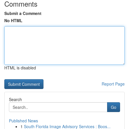
Comments
Submit a Comment
No HTML
HTML is disabled
Report Page
Search
Go
Published News
1
South Florida Image Advisory Services : Boos...