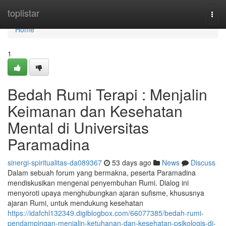
Home
toplistar
Togg
navi
Home
1
Bedah Rumi Terapi : Menjalin
Keimanan dan Kesehatan
Mental di Universitas
Paramadina
sinergi-spiritualitas-da089367
53 days ago
News
Discuss
Dalam sebuah forum yang bermakna, peserta Paramadina
mendiskusikan mengenai penyembuhan Rumi. Dialog ini
menyoroti upaya menghubungkan ajaran sufisme, khususnya
ajaran Rumi, untuk mendukung kesehatan
https://idafchl132349.digiblogbox.com/66077385/bedah-rumi-
pendampingan-menjalin-ketuhanan-dan-kesehatan-psikologis-di-