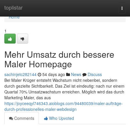
Home
toplistar
Togg
navi
Home
1
Mehr Umsatz durch bessere
Maler Homepage
sachinjetc282144
54 days ago
News
Discuss
Bei Maler Krüger entsteht Wachstum nicht nebenbei, sondern
durch gezielte Sichtbarkeit. Das Ziel ist eindeutig: nach nur einem
Quartal 70% Umsatzwachstum erreichen. Möglich wird das durch
Marketing Maler, das aus
https://joyceeqyl746343.aioblogs.com/94480039/maler-aufträge-
durch-professionelles-maler-webdesign
Comments
Who Upvoted