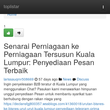
Home
toplistar
Togg
navi
Home
1
Senarai Perniagaan ke
Perniagaan Tersusun Kuala
Lumpur: Penyediaan Pesan
Terbaik
larissauqmr508669
57 days ago
News
Discuss
Ingin penyelesaian B2B teratur di Kuala Lumpur yang
menggunakan Chat? Pasukan kami menawarkan himpunan
unggul penyediaan Pesan untuk membantu syarikat tuan
berhubung dengan rakan niaga yang
https://declansfgj800357.wssblogs.com/41360018/urutan-bisnes-
ke-bisnes-urut-urut-kuala-lumpur-penyediaan-telegram-prima