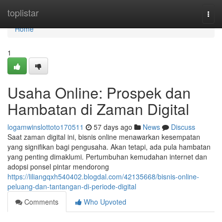
Home
toplistar
Togg
navi
Home
1
Usaha Online: Prospek dan
Hambatan di Zaman Digital
logamwinslottoto170511
57 days ago
News
Discuss
Saat zaman digital ini, bisnis online menawarkan kesempatan
yang signifikan bagi pengusaha. Akan tetapi, ada pula hambatan
yang penting dimaklumi. Pertumbuhan kemudahan internet dan
adopsi ponsel pintar mendorong
https://liliangqxh540402.blogdal.com/42135668/bisnis-online-
peluang-dan-tantangan-di-periode-digital
Comments
Who Upvoted