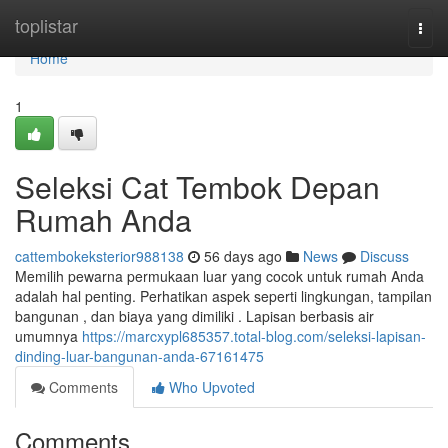
Home
toplistar
Togg
navi
Home
1
Seleksi Cat Tembok Depan
Rumah Anda
cattembokeksterior988138
56 days ago
News
Discuss
Memilih pewarna permukaan luar yang cocok untuk rumah Anda
adalah hal penting. Perhatikan aspek seperti lingkungan, tampilan
bangunan , dan biaya yang dimiliki . Lapisan berbasis air
umumnya
https://marcxypl685357.total-blog.com/seleksi-lapisan-
dinding-luar-bangunan-anda-67161475
Comments
Who Upvoted
Comments