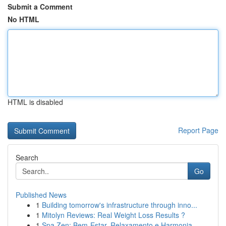
Submit a Comment
No HTML
HTML is disabled
Report Page
Search
Go
Published News
1
Building tomorrow's infrastructure through inno...
1
Mitolyn Reviews: Real Weight Loss Results ?
1
Spa Zen: Bem-Estar, Relaxamento e Harmonia