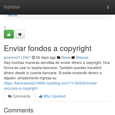
Home
toplistar
Togg
navi
Home
1
Enviar fondos a copyright
janemmii112947
56 days ago
News
Discuss
Hay muchas maneras sencillas de enviar dinero a copyright. Una
forma es usar tu tarjeta bancaria. También puedes transferir
dinero desde tu cuenta bancaria. Si estás enviando dinero a
alguien, simplemente ingresa su
https://katrinaooiq314890.mpeblog.com/71180206/enviar-
recursos-a-copyright
Comments
Who Upvoted
Comments