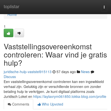
Home
toplistar
Togg
navi
Home
1
Vaststellingsovereenkomst
controleren: Waar vind je gratis
hulp?
juridische-hulp-vaststel915113
57 days ago
News
Discuss
Een vaststellingsovereenkomst controleren kan een ingewikkeld
verhaal zijn. Gelukkig zijn er verschillende bronnen om zonder
betaling hulp te verkrijgen. Je kunt digitaal platforms zoals
Juridisch Loket en
https://laylaxrym061850.tokka-blog.com/profile
Comments
Who Upvoted