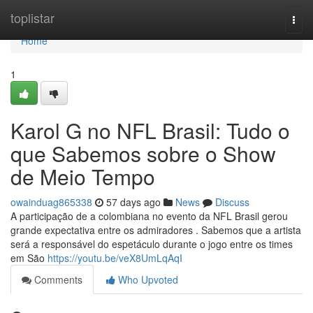
Home
toplistar
Togg
navi
Home
1
Karol G no NFL Brasil: Tudo o
que Sabemos sobre o Show
de Meio Tempo
owainduag865338
57 days ago
News
Discuss
A participação de a colombiana no evento da NFL Brasil gerou
grande expectativa entre os admiradores . Sabemos que a artista
será a responsável do espetáculo durante o jogo entre os times
em São
https://youtu.be/veX8UmLqAqI
Comments
Who Upvoted