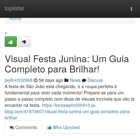
Home
toplistar
Togg
navi
Home
1
Visual Festa Junina: Um Guia
Completo para Brilhar!
jayltnn532968
58 days ago
News
Discuss
A festa de São João está chegando, e a roupa perfeita é
fundamental para viver cada momento! Prepare-se para um
passo a passo completo com dicas de visuais incríveis que vão te
encantar na festa.
https://keziawpfo050910.ja-
blog.com/41874607/visual-festa-junina-um-guia-completo-para-
brilhar
Comments
Who Upvoted