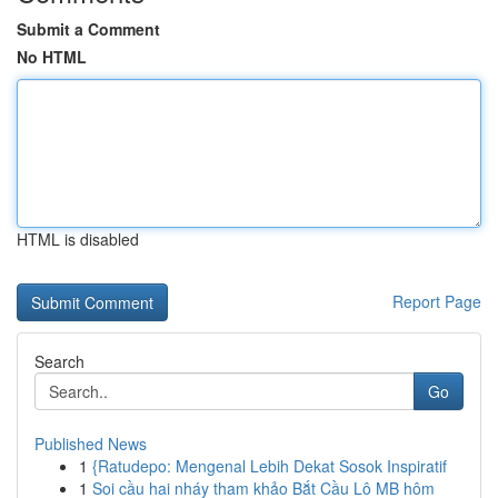
Submit a Comment
No HTML
HTML is disabled
Report Page
Search
Go
Published News
1
{Ratudepo: Mengenal Lebih Dekat Sosok Inspiratif
1
Soi cầu hai nháy tham khảo Bắt Cầu Lô MB hôm