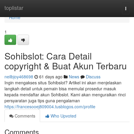
Home
toplistar
Togg
navi
Home
1
Sohibslot: Cara Detail
copyright & Buat Akun Terbaru
neilbjoy468698
61 days ago
News
Discuss
Ingin mengakses situs Sohibslot? Artikel ini akan menjelaskan
langkah detail untuk pemain bisa memulai prosedur masuk
kepada mendaftar akun Sohibslot. Kami akan menguraikan rinci
persyaratan juga tips guna pengalaman
https://francesooej809004.tusblogos.com/profile
Comments
Who Upvoted
Comments