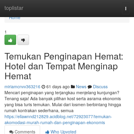
Home
toplistar
Togg
navi
Home
1
Temukan Penginapan Hemat:
Hotel dan Tempat Menginap
Hemat
miriamcnvv363216
61 days ago
News
Discuss
Mencari penginapan yang terjangkau menjelang kunjungan?
Tenang saja! Ada banyak pilihan kost serta asrama ekonomis
yang bisa turis temukan. Mulai dari losmen berbintang hingga
rumah kontrakan sederhana, semua
https://ellawnnd212829.acidblog.net/72923077/temukan-
akomodasi-murah-rumah-dan-penginapan-ekonomis
Comments
Who Upvoted