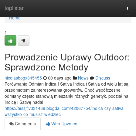
Home
toplistar
Togg
navi
Home
1
Prowadzenie Uprawy Outdoor:
Sprawdzone Metody
nicolasbogx345455
60 days ago
News
Discuss
Porównanie Odmian Indica I Sativa Indica i Sativa od wielu lat są
przedmiotem zainteresowania growerów. Choć współczesne
odmiany często stanowią mieszanki różnych genetyk, podział na
Indicę i Sativę nadal
https://tessjfjv331489.blogdal.com/42067754/indica-czy-sativa-
wszystko-co-musisz-wiedzieć
Comments
Who Upvoted