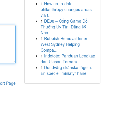
1
How up-to-date
philanthropy changes areas
via t...
1
DE88 – Cổng Game Đổi
Thưởng Uy Tín, Đăng Ký
Nha...
1
Rubbish Removal Inner
West Sydney Helping
Compa...
1
Indototo: Panduan Lengkap
dan Ulasan Terbaru
1
Dendvärg skånska fågeln:
En speciell miniatyr hane
ort Page