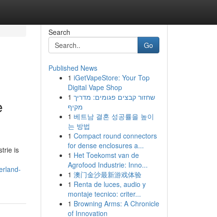
Search
Go
Published News
1
iGetVapeStore: Your Top
Digital Vape Shop
1
שחזור קבצים פגומים: מדריך
e
מקיף
1
베트남 결혼 성공률을 높이
는 방법
1
Compact round connectors
for dense enclosures a...
trie is
1
Het Toekomst van de
Agrofood Industrie: Inno...
erland-
1
澳门金沙最新游戏体验
1
Renta de luces, audio y
montaje tecnico: criter...
1
Browning Arms: A Chronicle
of Innovation