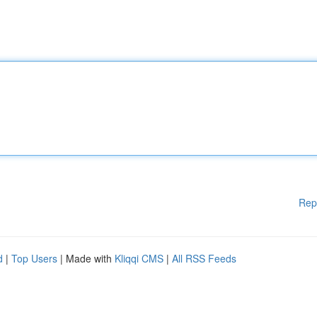
Rep
d
|
Top Users
| Made with
Kliqqi CMS
|
All RSS Feeds