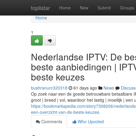
Home
toplistar
Home
New
Submit
Groups
Home
1
Nederlandse IPTV: De bes
beste aanbiedingen | IPT
beste keuzes
bushranurc320318
61 days ago
News
Discuss
Op zoek naar een de goede betrouwbare betaalbare IPTV
groot | breed | vol, waardoor het lastig | moeilijk | een
https://bookmarkspedia.com/story7308206/nederlandse
een-overzicht-van-de-beste-keuzes
Comments
Who Upvoted