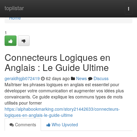
Home
toplistar
Togg
navi
Home
1
Connecteurs Logiques en
Anglais : Le Guide Ultime
geraldhjgb072419
62 days ago
News
Discuss
Maîtriser les phrases logiques en anglais est essentiel pour
développer votre communication et augmenter vos idées plus
convaincants. Ce guide explique les communs types de mots
utilisés pour former
https://alphabookmarking.com/story21442633/connecteurs-
logiques-en-anglais-le-guide-ultime
Comments
Who Upvoted