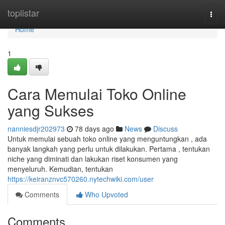
Home
toplistar
Togg
navi
Home
1
Cara Memulai Toko Online
yang Sukses
nanniesdjr202973
78 days ago
News
Discuss
Untuk memulai sebuah toko online yang menguntungkan , ada
banyak langkah yang perlu untuk dilakukan. Pertama , tentukan
niche yang diminati dan lakukan riset konsumen yang
menyeluruh. Kemudian, tentukan
https://keiranznvc570260.nytechwiki.com/user
Comments
Who Upvoted
Comments