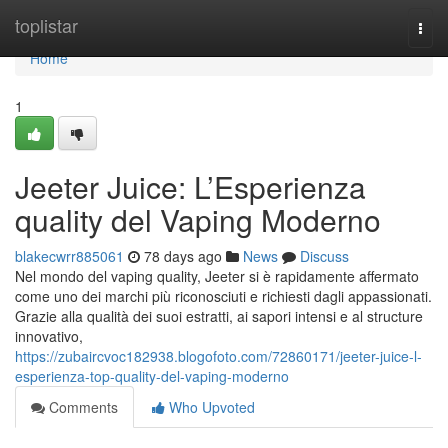
Home
toplistar
Togg
navi
Home
1
Jeeter Juice: L’Esperienza
quality del Vaping Moderno
blakecwrr885061
78 days ago
News
Discuss
Nel mondo del vaping quality, Jeeter si è rapidamente affermato
come uno dei marchi più riconosciuti e richiesti dagli appassionati.
Grazie alla qualità dei suoi estratti, ai sapori intensi e al structure
innovativo,
https://zubaircvoc182938.blogofoto.com/72860171/jeeter-juice-l-
esperienza-top-quality-del-vaping-moderno
Comments
Who Upvoted