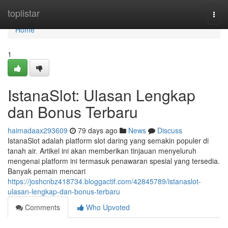
Home
toplistar
Togg
navi
Home
1
IstanaSlot: Ulasan Lengkap
dan Bonus Terbaru
haimadaax293609
79 days ago
News
Discuss
IstanaSlot adalah platform slot daring yang semakin populer di
tanah air. Artikel ini akan memberikan tinjauan menyeluruh
mengenai platform ini termasuk penawaran spesial yang tersedia.
Banyak pemain mencari
https://joshcnbz418734.bloggactif.com/42845789/istanaslot-
ulasan-lengkap-dan-bonus-terbaru
Comments
Who Upvoted