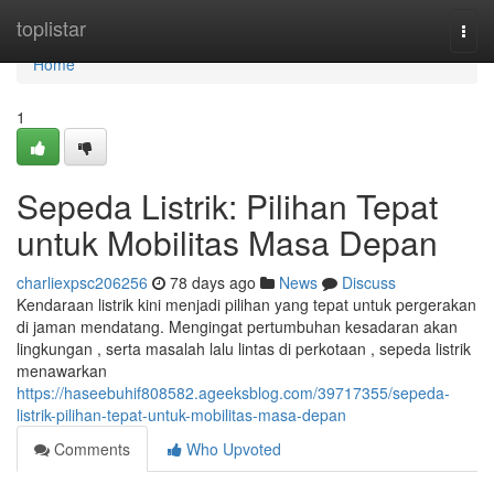
Home
toplistar
Togg
navi
Home
1
Sepeda Listrik: Pilihan Tepat
untuk Mobilitas Masa Depan
charliexpsc206256
78 days ago
News
Discuss
Kendaraan listrik kini menjadi pilihan yang tepat untuk pergerakan
di jaman mendatang. Mengingat pertumbuhan kesadaran akan
lingkungan , serta masalah lalu lintas di perkotaan , sepeda listrik
menawarkan
https://haseebuhif808582.ageeksblog.com/39717355/sepeda-
listrik-pilihan-tepat-untuk-mobilitas-masa-depan
Comments
Who Upvoted