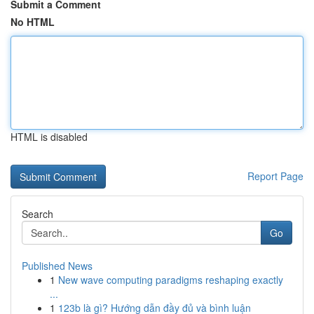
Submit a Comment
No HTML
HTML is disabled
Report Page
Search
Go
Published News
1
New wave computing paradigms reshaping exactly
...
1
123b là gì? Hướng dẫn đầy đủ và bình luận