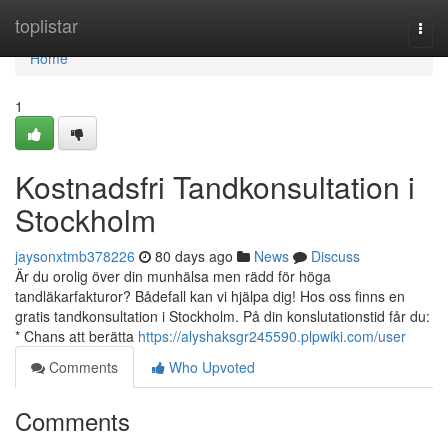
Home
toplistar
Togg
navi
Home
1
Kostnadsfri Tandkonsultation i
Stockholm
jaysonxtmb378226
80 days ago
News
Discuss
Är du orolig över din munhälsa men rädd för höga
tandläkarfakturor? Bådefall kan vi hjälpa dig! Hos oss finns en
gratis tandkonsultation i Stockholm. På din konslutationstid får du:
* Chans att berätta
https://alyshaksgr245590.plpwiki.com/user
Comments
Who Upvoted
Comments