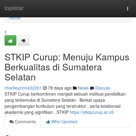
Home
toplistar
Togg
navi
Home
1
STKIP Curup: Menuju Kampus
Berkualitas di Sumatera
Selatan
charlieyzzm432201
78 days ago
News
Discuss
STKIP Curup berkomitmen menjadi sebuah institusi pendidikan
yang terkemuka di Sumatera Selatan . Berkat upaya
pengembangan kurikulum yang terstruktur , serta kolaborasi
akademis yang signifikan , STKIP
https://stkipcurup.ac.id/
Comments
Who Upvoted