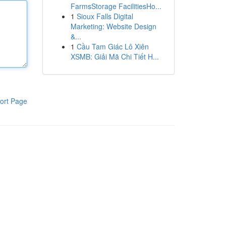
FarmsStorage FacilitiesHo...
1
Sioux Falls Digital
Marketing: Website Design
&...
1
Cầu Tam Giác Lô Xiên
XSMB: Giải Mã Chi Tiết H...
ort Page