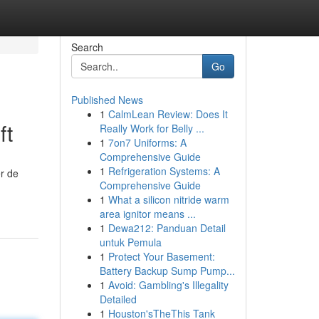
Search
Go
Published News
1
CalmLean Review: Does It
ft
Really Work for Belly ...
1
7on7 Uniforms: A
Comprehensive Guide
1
Refrigeration Systems: A
er de
Comprehensive Guide
1
What a silicon nitride warm
area ignitor means ...
1
Dewa212: Panduan Detail
untuk Pemula
1
Protect Your Basement:
Battery Backup Sump Pump...
1
Avoid: Gambling's Illegality
Detailed
1
Houston'sTheThis Tank