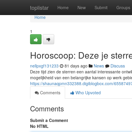
Home
toplistar
Home
New
Submit
Groups
Home
1
Horoscoop: Deze je sterr
nellpxgf131233
81 days ago
News
Discuss
Deze tijd zien de sterren een aantal interessante ontwi
mogelijkheid van een belangrijke kansen op werk gebi
https://shaunaqpmn332388.digiblogbox.com/65587497
Comments
Who Upvoted
Comments
Submit a Comment
No HTML