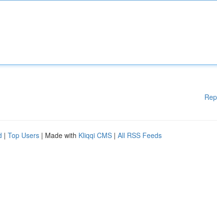
Rep
d
|
Top Users
| Made with
Kliqqi CMS
|
All RSS Feeds