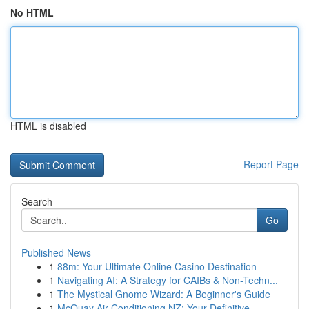
No HTML
HTML is disabled
Report Page
Search
Go
Published News
1
88m: Your Ultimate Online Casino Destination
1
Navigating AI: A Strategy for CAIBs & Non-Techn...
1
The Mystical Gnome Wizard: A Beginner's Guide
1
McQuay Air Conditioning NZ: Your Definitive ...