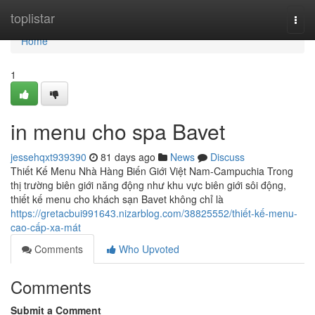
Home
toplistar
Togg
navi
Home
1
in menu cho spa Bavet
jessehqxt939390
81 days ago
News
Discuss
Thiết Kế Menu Nhà Hàng Biến Giới Việt Nam-Campuchia Trong
thị trường biên giới năng động như khu vực biên giới sôi động,
thiết kế menu cho khách sạn Bavet không chỉ là
https://gretacbui991643.nizarblog.com/38825552/thiết-kế-menu-
cao-cấp-xa-mát
Comments
Who Upvoted
Comments
Submit a Comment