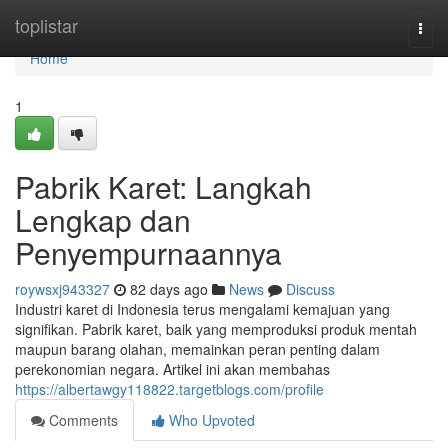
Home
toplistar
Togg
navi
Home
1
Pabrik Karet: Langkah
Lengkap dan
Penyempurnaannya
roywsxj943327
82 days ago
News
Discuss
Industri karet di Indonesia terus mengalami kemajuan yang
signifikan. Pabrik karet, baik yang memproduksi produk mentah
maupun barang olahan, memainkan peran penting dalam
perekonomian negara. Artikel ini akan membahas
https://albertawgy118822.targetblogs.com/profile
Comments
Who Upvoted