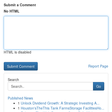
Submit a Comment
No HTML
HTML is disabled
Report Page
Search
Go
Published News
1
Unlock Dividend Growth: A Strategic Investing A...
1
Houston'sTheThis Tank FarmsStorage FacilitiesHo...