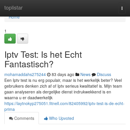
Home
toplistar
Togg
navi
Home
1
Iptv Test: Is het Echt
Fantastisch?
mohamaddahs275244
83 days ago
News
Discuss
Een Iptv test is nu erg populair, maar is het werkelijk beter? Veel
gebruikers denken zich af of Iptv serieus kwalitatief is. Mijn team
gaan analyseren als dergelijke dienst indrukwekkend is en
waarna u er daadwerkelijk
https://laytnokyp275051.fitnell.com/82405992/iptv-test-is-de-echt-
prima
Comments
Who Upvoted