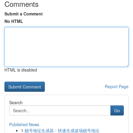
Comments
Submit a Comment
No HTML
HTML is disabled
Report Page
Search
Go
Published News
1
靓号地址生成器：快速生成波场靓号地址