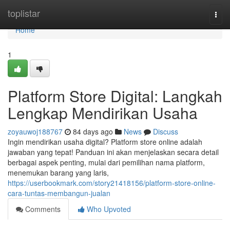
Home
toplistar
Togg
navi
Home
1
Platform Store Digital: Langkah
Lengkap Mendirikan Usaha
zoyauwoj188767
84 days ago
News
Discuss
Ingin mendirikan usaha digital? Platform store online adalah
jawaban yang tepat! Panduan ini akan menjelaskan secara detail
berbagai aspek penting, mulai dari pemilihan nama platform,
menemukan barang yang laris,
https://userbookmark.com/story21418156/platform-store-online-
cara-tuntas-membangun-jualan
Comments
Who Upvoted