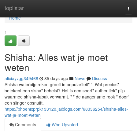
Home
toplistar
Togg
navi
Home
1
Shisha: Alles wat je moet
weten
aliciayvgg349468
85 days ago
News
Discuss
Shisha waterpijp roken groeit in populariteit" ". Wat precies"
betekent een sisha" behelst? Het is een soort" authentiek" pijp
waarmee shisha-tabak verwarmt. " " de aangename rook " door"
een slinger opsnuift.
https://phoenixprpk133120.jaiblogs.com/68336254/shisha-alles-
wat-je-moet-weten
Comments
Who Upvoted