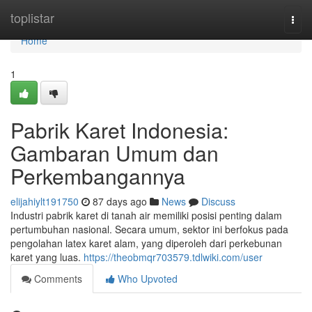
Home
toplistar
Togg
navi
Home
1
Pabrik Karet Indonesia:
Gambaran Umum dan
Perkembangannya
elijahiylt191750
87 days ago
News
Discuss
Industri pabrik karet di tanah air memiliki posisi penting dalam
pertumbuhan nasional. Secara umum, sektor ini berfokus pada
pengolahan latex karet alam, yang diperoleh dari perkebunan
karet yang luas.
https://theobmqr703579.tdlwiki.com/user
Comments
Who Upvoted