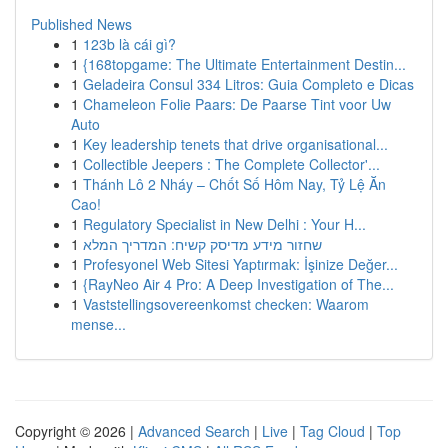
Published News
1
123b là cái gì?
1
{168topgame: The Ultimate Entertainment Destin...
1
Geladeira Consul 334 Litros: Guia Completo e Dicas
1
Chameleon Folie Paars: De Paarse Tint voor Uw
Auto
1
Key leadership tenets that drive organisational...
1
Collectible Jeepers : The Complete Collector'...
1
Thánh Lô 2 Nháy – Chốt Số Hôm Nay, Tỷ Lệ Ăn
Cao!
1
Regulatory Specialist in New Delhi : Your H...
1
שחזור מידע מדיסק קשיח: המדריך המלא
1
Profesyonel Web Sitesi Yaptırmak: İşinize Değer...
1
{RayNeo Air 4 Pro: A Deep Investigation of The...
1
Vaststellingsovereenkomst checken: Waarom
mense...
Copyright © 2026 |
Advanced Search
|
Live
|
Tag Cloud
|
Top