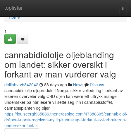
Home
toplistar
Togg
navi
Home
1
cannabidiololje oljeblanding
om landet: sikker oversikt i
forkant av man vurderer valg
delilahvrvb842042
88 days ago
News
Discuss
cannabidiololje oljeprodukt i Norge: sikker veiledning i forkant av
leseren overveier valg CBD oljen kan være ett uttrykk mange
undersøker på når lesere vil sette seg inn i cannabisstoffet,
cannabisplanten og oljer
https://louiseergf965886.thenerdsblog.com/47386605/cannabidiol-
dråper-i-norsk-regelverk-nyttig-kunnskap-i-forkant-av-forbrukeren-
undersøker-inntak