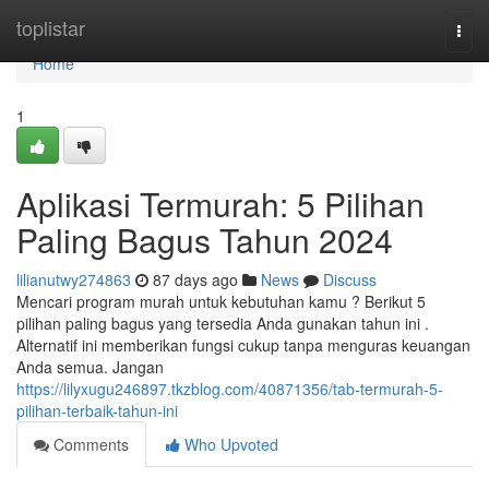
Home
toplistar
Togg
navi
Home
1
Aplikasi Termurah: 5 Pilihan
Paling Bagus Tahun 2024
lilianutwy274863
87 days ago
News
Discuss
Mencari program murah untuk kebutuhan kamu ? Berikut 5
pilihan paling bagus yang tersedia Anda gunakan tahun ini .
Alternatif ini memberikan fungsi cukup tanpa menguras keuangan
Anda semua. Jangan
https://lilyxugu246897.tkzblog.com/40871356/tab-termurah-5-
pilihan-terbaik-tahun-ini
Comments
Who Upvoted