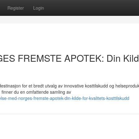
Register
Login
GES FREMSTE APOTEK: Din Kil
asjon for et bredt utvalg av innovative kosttilskudd og helseprodukt
finner du en omfattende samling av
e-med-norges-fremste-apotek-din-kilde-for-kvalitets-kosttilskudd