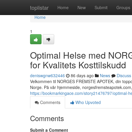
Home
toplistar
Home
New
Submit
Groups
Home
1
Optimal Helse med NOR
for Kvalitets Kosttilskudd
deniswgnw632446
86 days ago
News
Discuss
Velkommen til NORGES FREMSTE APOTEK, din toppdestin
Norge. På vår hjemmeside, norgesfremsteapotek.com, 
https://bookmarkingace.com/story21476797/optimal-hels
Comments
Who Upvoted
Comments
Submit a Comment