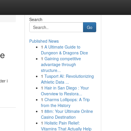
Search
Go
Published News
1
A Ultimate Guide to
de
Dungeon & Dragons Dice
1
Gaining competitive
advantage through
structure...
1
Tusport AI: Revolutionizing
er i
Athletic Data ...
1
Hair in San Diego : Your
Overview to Restora...
1
Charms Lollipops: A Trip
from the History
1
88m: Your Ultimate Online
Casino Destination
1
Holistic Pain Relief:
Vitamins That Actually Help