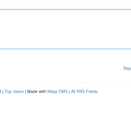
Rep
d
|
Top Users
| Made with
Kliqqi CMS
|
All RSS Feeds