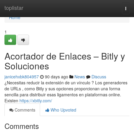
Home
toplistar
Togg
navi
Home
1
Acortador de Enlaces – Bitly y
Soluciones
janicehxbk804957
90 days ago
News
Discuss
¿Necesitas reducir la extensión de un vínculo ? Los generadores
de URLs , como Bitly y sus opciones proporcionan una forma
sencilla para distribuir esas ligamentos en plataformas online.
Existen
https://xbitly.com/
Comments
Who Upvoted
Comments