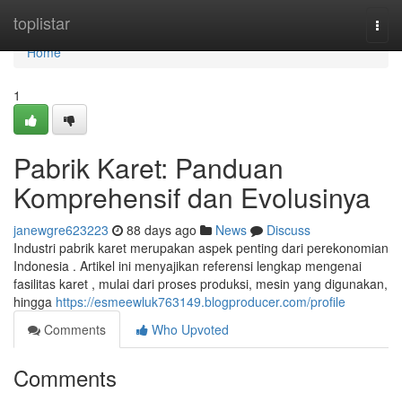
Home
toplistar
Togg
navi
Home
1
Pabrik Karet: Panduan
Komprehensif dan Evolusinya
janewgre623223
88 days ago
News
Discuss
Industri pabrik karet merupakan aspek penting dari perekonomian
Indonesia . Artikel ini menyajikan referensi lengkap mengenai
fasilitas karet , mulai dari proses produksi, mesin yang digunakan,
hingga
https://esmeewluk763149.blogproducer.com/profile
Comments
Who Upvoted
Comments