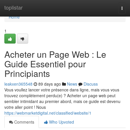
Home
toplistar
Togg
navi
Home
1
Acheter un Page Web : Le
Guide Essentiel pour
Principiants
leakxen365548
89 days ago
News
Discuss
Vous voullez lancer votre présence dans ligne, mais vous vous
trouvez complètement perdu(e) ? Acheter un page web peut
sembler intimidant au premier abord, mais ce guide est devenu
votre aller point ! Nous
https://webmarketdigital.net/classified/website/1
Comments
Who Upvoted