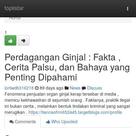
Home
toplistar
Togg
navi
Home
1
Perdagangan Ginjal : Fakta ,
Cerita Palsu, dan Bahaya yang
Penting Dipahami
loriiwdb316218
89 days ago
News
Discuss
Fenomena penjualan organ ginjal kerap tersebar di media ,
memicu kekhawatiran di sejumlah orang . Faktanya, praktik ilegal
ini bukan cerita , melainkan bentuk tindakan kriminal yang sangat
merugikan .
https://tiannaofrm652445.targetblogs.com/profile
Comments
Who Upvoted