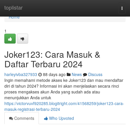
Home
toplistar
Togg
navi
Home
1
Joker123: Cara Masuk &
Daftar Terbaru 2024
harleyivba327933
88 days ago
News
Discuss
Ingin memahami metode akses ke Joker123 dan mau mendaftar
diri di tahun 2024? Informasi ini akan menjelaskan secara rinci
proses mengakses akun Anda yang sudah ada atau
menunjukkan Anda untuk
https://victorvuvf920285.blogitright.com/41568259/joker123-cara-
masuk-registrasi-terbaru-2024
Comments
Who Upvoted