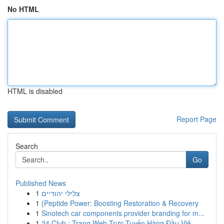
No HTML
HTML is disabled
Report Page
Search
Go
Published News
1
צלילי יהודיים
1
{Peptide Power: Boosting Restoration & Recovery
1
Sinotech car components provider branding for m...
1
24 Club : Trang Web Trực Tuyến Hàng Đầu Việ...