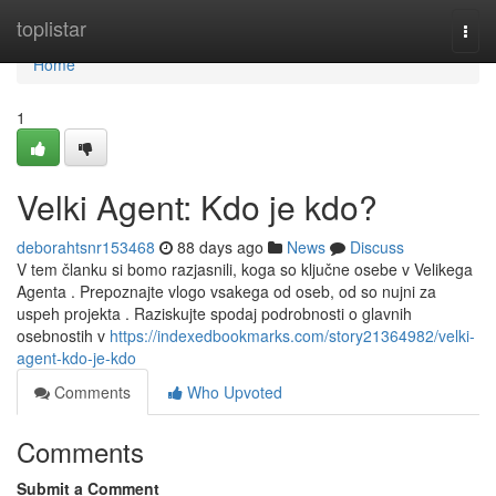
Home
toplistar
Togg
navi
Home
1
Velki Agent: Kdo je kdo?
deborahtsnr153468
88 days ago
News
Discuss
V tem članku si bomo razjasnili, koga so ključne osebe v Velikega
Agenta . Prepoznajte vlogo vsakega od oseb, od so nujni za
uspeh projekta . Raziskujte spodaj podrobnosti o glavnih
osebnostih v
https://indexedbookmarks.com/story21364982/velki-
agent-kdo-je-kdo
Comments
Who Upvoted
Comments
Submit a Comment