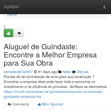
Home
toplistar
Togg
navi
Home
1
Aluguel de Guindaste:
Encontre a Melhor Empresa
para Sua Obra
esmeekcwi742957
91 days ago
News
Discuss
Precisa de do contratação de torre para sua construção ?
Encontrar a empresa ideal pode fazer toda a economia no
investimento e na eficiência do processo. Verifique as alternativas
https://munck.ms/locacao-de-guindaste/inocencia-ms/empresa-
guindaste-inocencia-ms
Comments
Who Upvoted