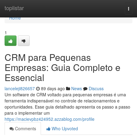
Home
toplistar
Togg
navi
Home
1
CRM para Pequenas
Empresas: Guia Completo e
Essencial
lanceleji826657
89 days ago
News
Discuss
Um software de CRM voltado para pequenas empresas é uma
ferramenta indispensável no controle de relacionamentos e
oportunidades. Esse guia detalhado apresenta os passo a passo
para o implementar um
https://macievpbz424952.azzablog.com/profile
Comments
Who Upvoted