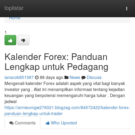
Home
toplistar
Togg
navi
Home
1
Kalender Forex: Panduan
Lengkap untuk Pedagang
ianscob851587
88 days ago
News
Discuss
Mengenali kalender Forex adalah aspek yang vital bagi banyak
investor yang . Alat ini menampilkan informasi tentang kejadian
keuangan yang berpotensi memengaruhi harga tukar . Dengan
jadwal
https://annieumgw276021.blogzag.com/84572422/kalender-forex-
panduan-lengkap-untuk-trader
Comments
Who Upvoted